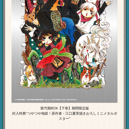
第弐期BOX【下巻】期間限定版
封入特典“つやつや地獄！原作者・江口夏実
描きおろしミニメタルポ
スター”