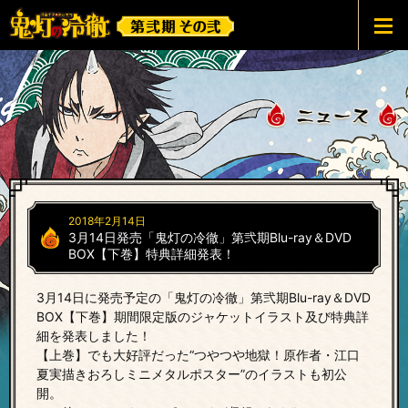
鬼灯の冷徹 第弐期その弐
2018年2月14日
3月14日発売「鬼灯の冷徹」第弐期Blu-ray＆DVD
BOX【下巻】特典詳細発表！
3月14日に発売予定の「鬼灯の冷徹」第弐期Blu-ray＆DVD
BOX【下巻】期間限定版のジャケットイラスト及び特典詳
細を発表しました！
【上巻】でも大好評だった“つやつや地獄！原作者・江口
夏実描きおろしミニメタルポスター”のイラストも初公
開。