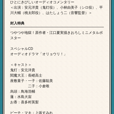
ひとにきびしいオーディオコメンタリー
＜出演：安元洋貴（鬼灯役）、小林由美子（シロ役）、平
川大輔（桃太郎役）、はたしょう二（音響監督）＞
封入特典
つやつや地獄！原作者・江口夏実描きおろしミニメタルポ
スター
スペシャルCD
オーディオドラマ「オリョウリ！」
＜キャスト＞
鬼灯：安元洋貴
閻魔大王：長嶝高士
座敷童子・一子：佐藤聡美
二子：小倉唯
烏頭：鳥海浩輔
蓬：水島大宙
お香：喜多村英梨
ピーチ・マキ：上坂すみれ