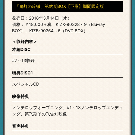
「鬼灯の冷徹」第弐期BOX【下巻】期間限定版
発売日：2018年3月14日（水）
価格：￥18,000＋税
KIZX-90328～9（Blu-ray
BOX）、KIZB-90264～6（DVD BOX）
＜収録内容＞
本編DISC
#7～13収録
特典DISC1
スペシャルCD
映像特典
ノンテロップオープニング、#1～13ノンテロップエンディ
ング、第弐期その弐告知映像
音声特典