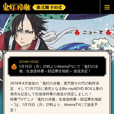
鬼灯の冷徹 第弐期その弐
2018年1月9日
1月15日（月）21時よりAbemaTVにて「鬼灯の冷
徹」生放送特番
～頞辺摩生地獄～ 放送決定！
2018年4月放送の「鬼灯の冷徹」第弐期その弐の制作決
定、そして1月17日に発売となるBlu-ray&DVD BOX上巻の
発売を記念して生放送特番の放送が決定しました！
特番“TVアニメ「鬼灯の冷徹」生放送特番～頞辺摩生地獄
～”は、1月15日（月）21時より、AbemaTVにて放送予
定！