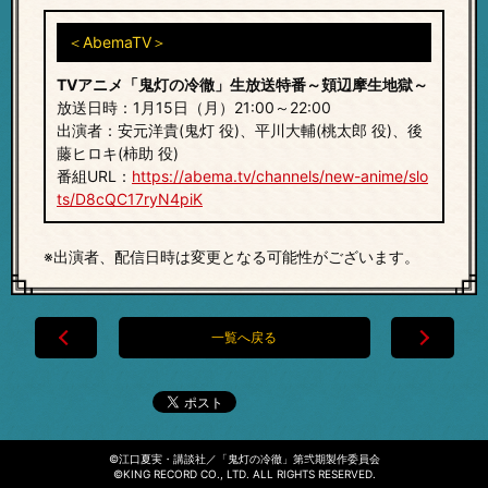
＜AbemaTV＞
TVアニメ「鬼灯の冷徹」生放送特番～頞辺摩生地獄～
放送日時：1月15日（月）21:00～22:00
出演者：安元洋貴(鬼灯 役)、平川大輔(桃太郎 役)、後
藤ヒロキ(柿助 役)
番組URL：
https://abema.tv/channels/new-anime/slo
ts/D8cQC17ryN4piK
※出演者、配信日時は変更となる可能性がございます。
一覧へ戻る
©江口夏実・講談社／「鬼灯の冷徹」第弐期製作委員会
©KING RECORD CO., LTD. ALL RIGHTS RESERVED.