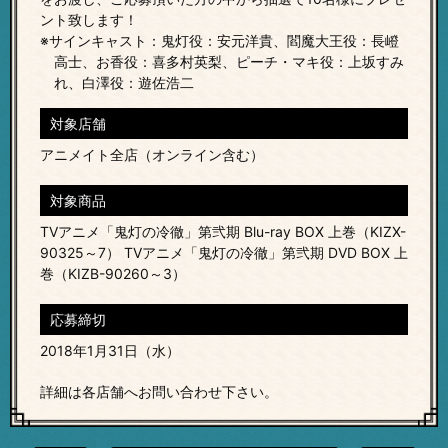
ント致します！
※サインキャスト：鬼灯役：安元洋貴、閻魔大王役：長嶝
高士、お香役：喜多村英梨、ピーチ・マキ役：上坂すみ
れ、白澤役：遊佐浩二
対象店舗
アニメイト全店（オンライン含む）
対象商品
TVアニメ「鬼灯の冷徹」第弐期 Blu-ray BOX 上巻（KIZX-
90325～7） TVアニメ「鬼灯の冷徹」第弐期 DVD BOX 上
巻（KIZB-90260～3）
応募締切
2018年1月31日（水）
詳細は各店舗へお問い合わせ下さい。