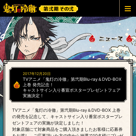
鬼灯の冷徹 第弐期その弐
2017年12月20日
TVアニメ「鬼灯の冷徹」第弐期Blu-ray＆DVD-BOX
上巻 発売記念！
キャストサイン入り番宣ポスタープレゼントフェア
実施決定！
TVアニメ「鬼灯の冷徹」第弐期Blu-ray＆DVD-BOX 上巻
の発売を記念して、
キャストサイン入り番宣ポスタープレ
ゼントフェアの実施が決定しました！
対象店舗にて対象商品をご購入頂きましたお客様に応募券
をお渡し、
ご応募頂いた方の中から抽選で10名様にプレゼ