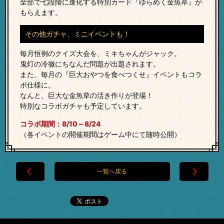
全部で七段階に進化する特別カード『ゆらめく金魚草』が
もらえます。
その他ガチャ、ミニイベントも！
毎月恒例のクイズ大会を、ミキちゃんがジャック。
鬼灯の冷徹にちなんだ問題が出題されます。
また、毎月の『巨大おやつを食べつくせ』イベントもコラ
ボ仕様に。
なんと、巨大な金魚草の活き作りが登場！
特別なコラボガチャも予定しています。
コラボ期間：8/10～8/24
（各イベントの開催期間はゲーム中にて随時公開）
一覧へ戻る