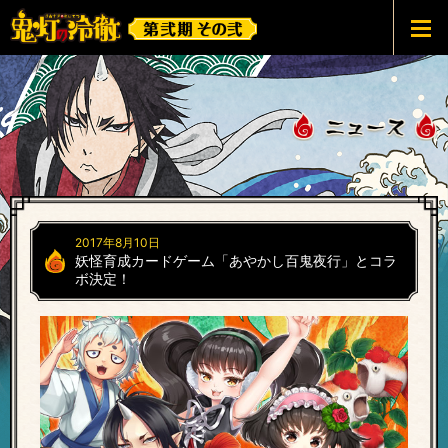
鬼灯の冷徹 第弐期その弐
2017年8月10日
妖怪育成カードゲーム「あやかし百鬼夜行」とコラ
ボ決定！