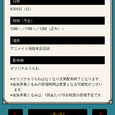
日程
8月6日（日）
時間（予定）
10時～／11時～／12時（正午）～
場所
アニメイト池袋本店店頭
配布物
オリジナルうちわ
※オリジナルうちわはなくなり次第配布終了となります。
※金魚草着ぐるみの登場時間は変更となる可能性がござい
ます。
※金魚草着ぐるみは、1回あたり15分程度の登場予定です。
一覧へ戻る