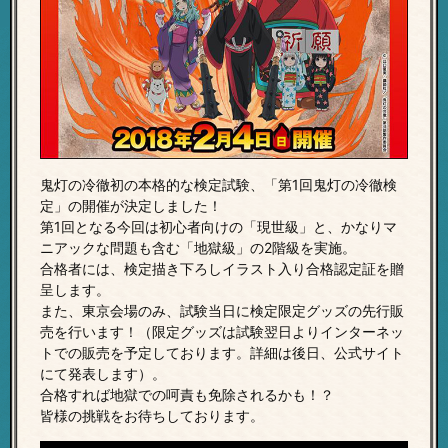
鬼灯の冷徹初の本格的な検定試験、「第1回鬼灯の冷徹検
定」の開催が決定しました！
第1回となる今回は初心者向けの「現世級」と、かなりマ
ニアックな問題も含む「地獄級」の2階級を実施。
合格者には、検定描き下ろしイラスト入り合格認定証を贈
呈します。
また、東京会場のみ、試験当日に検定限定グッズの先行販
売を行います！（限定グッズは試験翌日よりインターネッ
トでの販売を予定しております。詳細は後日、公式サイト
にて発表します）。
合格すれば地獄での呵責も免除されるかも！？
皆様の挑戦をお待ちしております。